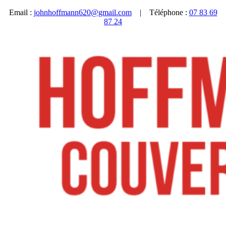
Email :
johnhoffmann620@gmail.com
| Téléphone :
07 83 69
87 24